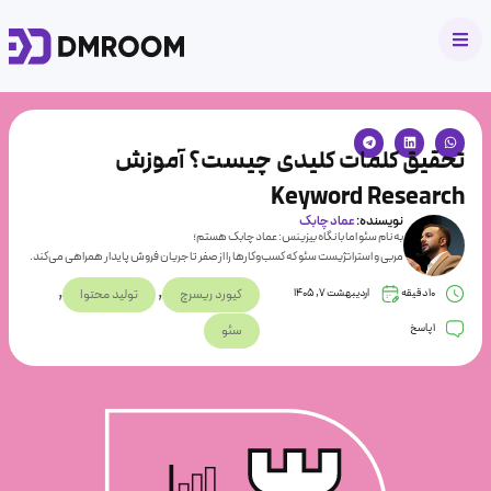
تحقیق کلمات کلیدی چیست؟ آموزش
Keyword Research
نویسنده:
عماد چابک
به نام سئو اما با نگاه بیزینس: عماد چابک هستم؛
مربی و استراتژیست سئو که کسب‌وکارها را از صفر تا جریان فروش پایدار همراهی می‌کند.
,
,
10
دقیقه
اردیبهشت 7, 1405
کیورد ریسرچ
تولید محتوا
1 پاسخ
سئو