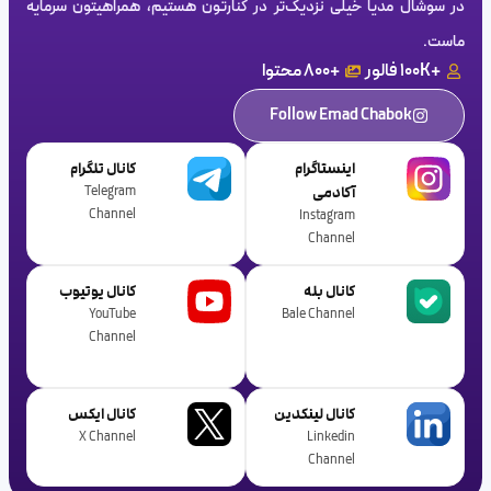
در سوشال مدیا خیلی نزدیک‌تر در کنارتون هستیم، همراهیتون سرمایه‌
ماست.
+100K فالور
+800 محتوا
Follow Emad Chabok
اینستاگرام
کانال تلگرام
آکادمی
Telegram
Channel
Instagram
Channel
کانال بله
کانال یوتیوب
YouTube
‌Bale Channel
Channel
کانال لینکدین
کانال ایکس
X Channel
Linkedin
Channel