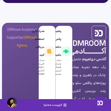
DMRoom Academy |
پشتیبانی
مدرک قابل
Support by
DMRoom
پلاس
استعلام
DMROOM
Agency
داشته
دریافت
آکـــــــــــادمی
باشید!
کنید
آکادمی دی‌ام‌روم
حاصل
تیکت +
مدرک
وبینارهای
فنی‌و‌حرفه‌ای
یک دهه تجربه عماد
هفتگی
+ گواهی
(بدون
آکادمی
چابک در راهبری و رشد
محدودیت)
DMroom
پروژه‌های واقعی سئو و
رشد بیزینس آنلاین
است؛ محیطی که در آن
فهرست محتوا
متخصصان بتوانند در