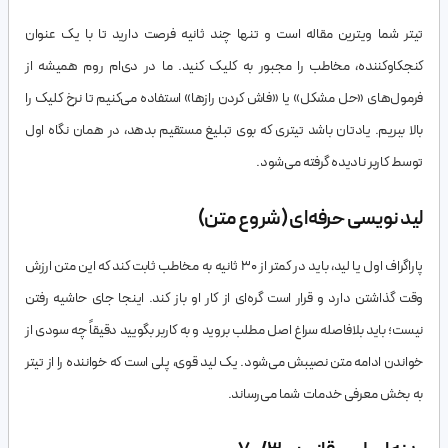
تیتر شما ویترین مقاله است و تنها چند ثانیه فرصت دارید تا با یک عنوان
کنجکاوکننده، مخاطب را مجبور به کلیک کنید. ما در دی‌ام روم همیشه از
فرمول‌های «حل مشکل» یا «فاش کردن رازها» استفاده می‌کنیم تا نرخ کلیک را
بالا ببریم. یادتان باشد تیتری که بوی تبلیغ مستقیم بدهد، در همان نگاه اول
توسط کاربر نادیده گرفته می‌شود.
لید نویسی حرفه‌ای (شروع متن)
پاراگراف اول یا لید، باید در کمتر از ۳۰ ثانیه به مخاطب ثابت کند که این متن ارزش
وقت گذاشتن دارد و قرار است گره‌ای از کار او باز کند. اینجا جای حاشیه رفتن
نیست؛ باید بلافاصله سراغ اصل مطلب بروید و به کاربر بگویید دقیقاً چه سودی از
خواندن ادامه متن نصیبش می‌شود. یک لید قوی، پلی است که خواننده را از تیتر
به بخش معرفی خدمات شما می‌رساند.