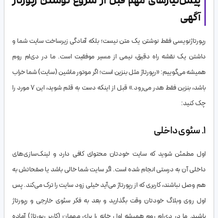
پیش‌نیازهای مهم قبل از شروع نوشتن رپورتاژ
آگهی
رپورتاژنویسی فقط نوشتن یک متن نیست؛ بلکه آمادگی زیرساخت سایت شما و
داشتن یک نقشه راه دقیق، نیمی از مسیر موفقیت است. ما در دی‌ام روم
همیشه می‌گوییم: «رپورتاژ مثل بنزین است؛ اگر موتور ماشین (سایت) شما خراب
باشد، بنزین فقط هدر می‌رود.» قبل از اینکه دست به قلم شوید، این ۷ مورد را
چک کنید:
۱. سئوی داخلی
اول مطمئن شوید که سایت خودتان محتوای کافی دارد و لینک‌سازی‌های
داخلی آن به درستی انجام شده است. اگر سایت شما خالی باشد یا صفحاتش به
هم وصل نباشند، کاربری که از رپورتاژ می‌آید خیلی زود سایت را ترک می‌کند. پس
اول روی وبلاگ خودتان وقت بگذارید و بعد به فکر سئوی خارجی و رپورتاژ
باشید. ما در دی‌ام روم همیشه اول خانه را برای مهمان (کاربر رپورتاژ) آماده