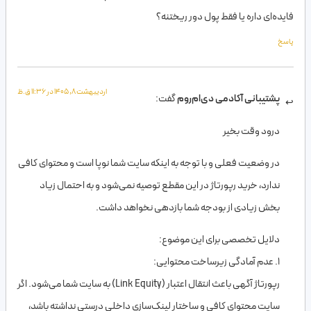
فایده‌ای داره یا فقط پول دور ریختنه؟
پاسخ
اردیبهشت 8, 1405 در 11:36 ق.ظ
پشتیبانی آکادمی دی‌ام‌روم
گفت:
درود وقت بخیر
در وضعیت فعلی و با توجه به اینکه سایت شما نوپا است و محتوای کافی
ندارد، خرید رپورتاژ در این مقطع توصیه نمی‌شود و به احتمال زیاد
بخش زیادی از بودجه شما بازدهی نخواهد داشت.
دلایل تخصصی برای این موضوع:
۱. عدم آمادگی زیرساخت محتوایی:
رپورتاژ آگهی باعث انتقال اعتبار (Link Equity) به سایت شما می‌شود. اگر
سایت محتوای کافی و ساختار لینک‌سازی داخلی درستی نداشته باشد،