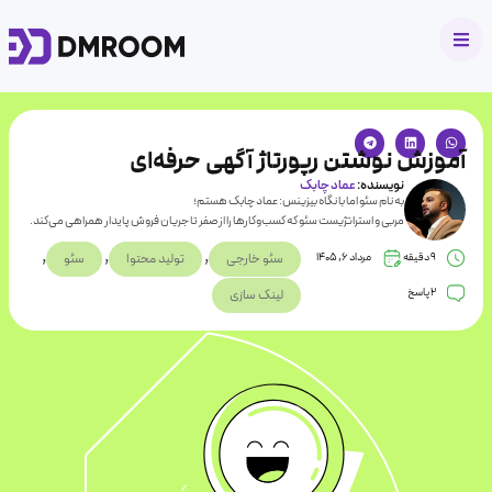
آموزش نوشتن رپورتاژ آگهی حرفه‌ای
نویسنده:
عماد چابک
به نام سئو اما با نگاه بیزینس: عماد چابک هستم؛
مربی و استراتژیست سئو که کسب‌وکارها را از صفر تا جریان فروش پایدار همراهی می‌کند.
,
,
,
9
دقیقه
مرداد 6, 1405
سئو خارجی
تولید محتوا
سئو
2 پاسخ
لینک سازی