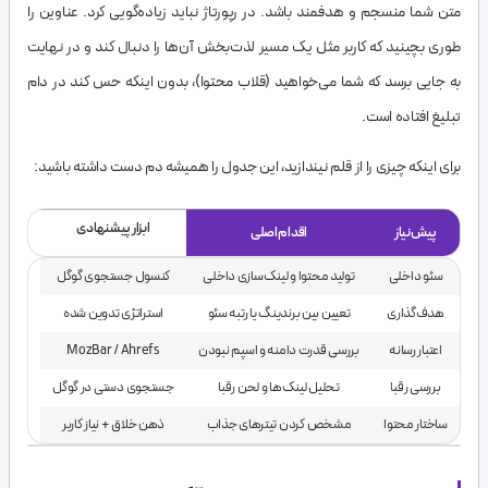
متن شما منسجم و هدفمند باشد. در رپورتاژ نباید زیاده‌گویی کرد. عناوین را
طوری بچینید که کاربر مثل یک مسیر لذت‌بخش آن‌ها را دنبال کند و در نهایت
به جایی برسد که شما می‌خواهید (قلاب محتوا)، بدون اینکه حس کند در دام
تبلیغ افتاده است.
برای اینکه چیزی را از قلم نیندازید، این جدول را همیشه دم دست داشته باشید:
ابزار پیشنهادی
پیش‌نیاز
اقدام اصلی
پیش‌نیاز
اقدام اصلی
ابزار پیشنهادی
سئو داخلی
تولید محتوا و لینک‌سازی داخلی
کنسول جستجوی گوگل
هدف‌گذاری
تعیین بین برندینگ یا رتبه سئو
استراتژی تدوین شده
اعتبار رسانه
بررسی قدرت دامنه و اسپم نبودن
MozBar / Ahrefs
بررسی رقبا
تحلیل لینک‌ها و لحن رقبا
جستجوی دستی در گوگل
ساختار محتوا
مشخص کردن تیترهای جذاب
ذهن خلاق + نیاز کاربر