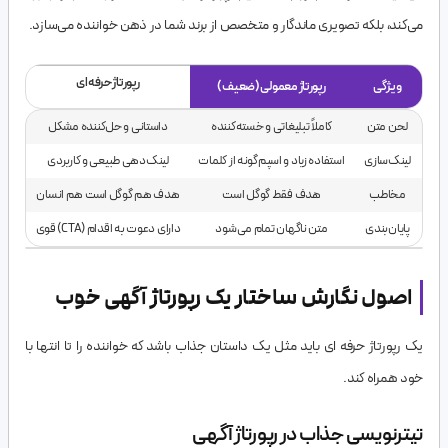
می‌کند، بلکه تصویری ماندگار و متخصص از برند شما در ذهن خواننده می‌سازد.
رپورتاژ حرفه‌ای
ویژگی
رپورتاژ معمولی (ضعیف)
ویژگی
رپورتاژ معمولی (ضعیف)
رپورتاژ حرفه‌ای
لحن متن
کاملاً تبلیغاتی و خسته‌کننده
داستانی و حل‌کننده مشکل
لینک‌سازی
استفاده زیاد و اسپم‌گونه از کلمات
لینک‌دهی طبیعی و کاربردی
مخاطب
هدف فقط گوگل است
هدف هم گوگل است هم انسان
پایان‌بندی
متن ناگهان تمام می‌شود
دارای دعوت به اقدام (CTA) قوی
اصول نگارش ساختار یک رپورتاژ آگهی خوب
یک رپورتاژ حرفه ای باید مثل یک داستان جذاب باشد که خواننده را تا انتها با
خود همراه کند.
تیترنویسی جذاب در رپورتاژ آگهی