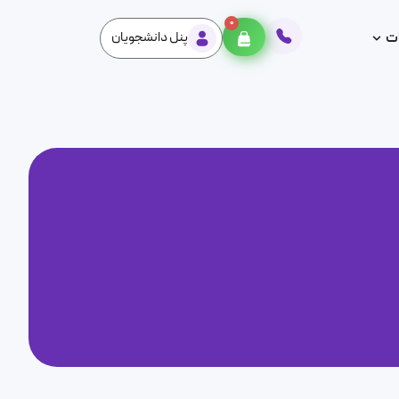
0
ت
پنل دانشجویان