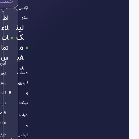
آژانس
اط
سئو
لین
لاع
ک
ات
م
تما
فی
س
آدر
د
حساب
تهرا
کاربری
سعا
و
آباد،
تیکت
دریا
آکاد
شرایط
oom
و
قوانین
816