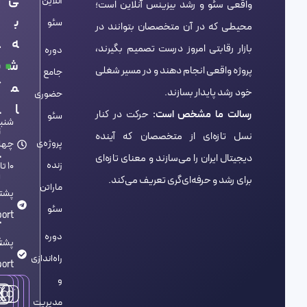
ی
ل
آنلاین
واقعی سئو و رشد بیزینس آنلاین است؛
ب
م
سئو
محیطی که در آن متخصصان بتوانند در
ه
د
بازار رقابتی امروز درست تصمیم بگیرند،
دوره
ش
ی
پروژه واقعی انجام دهند و در مسیر شغلی
جامع
م
ک
خود رشد پایدار بسازند.
حضوری
ا
ا
رسالت ما مشخص است:
حرکت در کنار
سئو
شنبه
ت
نسل تازه‌ای از متخصصان که آینده
پروژه‌ی
چها
و
دیجیتال ایران را می‌سازند و معنای تازه‌ای
زنده
10 تا 18
ن
برای رشد و حرفه‌ای‌گری تعریف می‌کند.
ماراتن
پشتی
ه
سئو
rt@
س
دوره
ت
پشتی
راه‌اندازی
م
rt@
و
مدیریت