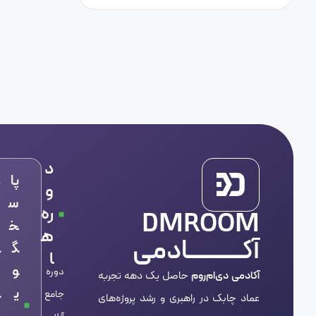
د
پا
د
و
س
ر
ره
DMROOM
خ
س
ه
آکـــــــــــادمی
گ
و
ا
و
ش
دوره
آکادمی دی‌ام‌روم
حاصل یک دهه تجربه
ی
ا
جامع
عماد چابک در راهبری و رشد پروژه‌های