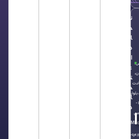
ن
م
ا
د
ا
س:
ع
ن،
ت
دت
م
 بلوار
ا
 -
د
می
‌‌DMR
02166948