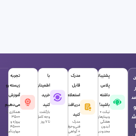
پشتیبانی
مدرک
با
تجربه
پلاس
قابل
اطمینان
زیسته رو
داشته
استعلام
خرید
آموزش
باشید!
دریافت
کنید
می‌دهیم
تیکت +
بازگشت
همکاری با
کنید
وبینارهای
وجه کامل
+۳۵۰
هفتگی
مدرک
تا ۷ روز
پروژه و
(بدون
فنی‌و‌حرفه‌ای
+۴۵۰۰
محدودیت)
+ گواهی
مهارت‌آموز