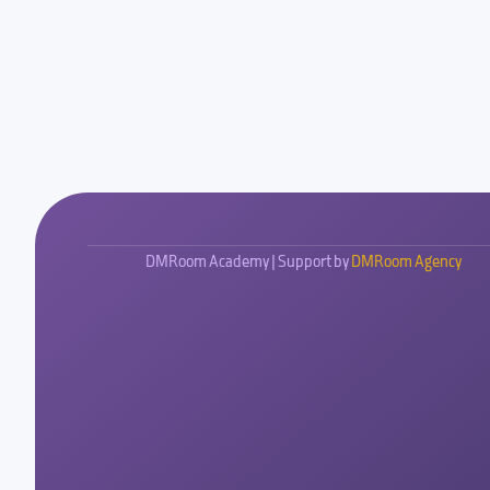
DMRoom Academy | Support by
DMRoom Agency