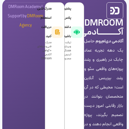
DMRoom Academy |
پشتیبانی
مدرک قابل
Support by
DMRoom
پلاس
استعلام
DMROOM
Agency
داشته
دریافت
آکـــــــــــادمی
باشید!
کنید
آکادمی دی‌ام‌روم
حاصل
تیکت +
مدرک
وبینارهای
فنی‌و‌حرفه‌ای
یک دهه تجربه عماد
هفتگی
+ گواهی
(بدون
آکادمی
چابک در راهبری و رشد
محدودیت)
DMroom
پروژه‌های واقعی سئو و
رشد بیزینس آنلاین
است؛ محیطی که در آن
متخصصان بتوانند در
بازار رقابتی امروز درست
تصمیم بگیرند، پروژه
واقعی انجام دهند و در