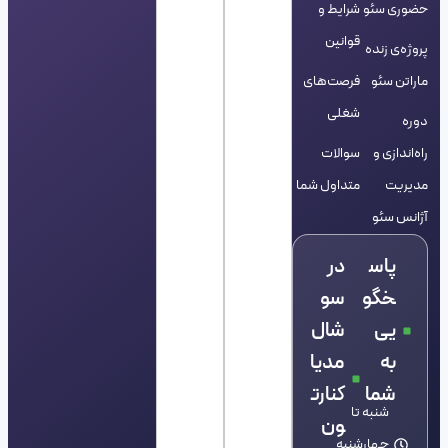
حضوری سئو
شرایط و
قوانین
پروژه‌ی زنده
ماراتن سئو
فرصت‌های
شغلی
دوره
راه‌اندازی و
سوالات
مدیریت
متداول شما
آژانس سئو
پاس
در
خگو
سو
یی
شال
به
مدیا
شما
کنارت
شنبه تا
ون
چهارشنبه