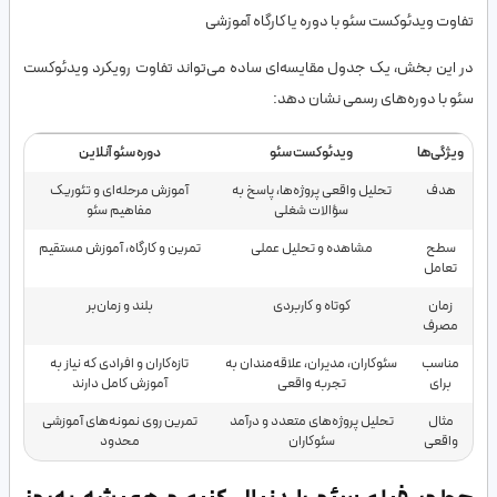
تفاوت ویدئوکست سئو با دوره یا کارگاه آموزشی
در این بخش، یک جدول مقایسه‌ای ساده می‌تواند تفاوت رویکرد ویدئوکست
سئو با دوره‌های رسمی نشان دهد:
ویژگی‌ها
ویدئوکست سئو
دوره سئو آنلاین
هدف
تحلیل واقعی پروژه‌ها، پاسخ به
آموزش مرحله‌ای و تئوریک
سؤالات شغلی
مفاهیم سئو
سطح
مشاهده و تحلیل عملی
تمرین و کارگاه، آموزش مستقیم
تعامل
زمان
کوتاه و کاربردی
بلند و زمان‌بر
مصرف
مناسب
سئوکاران، مدیران، علاقه‌مندان به
تازه‌کاران و افرادی که نیاز به
برای
تجربه واقعی
آموزش کامل دارند
مثال
تحلیل پروژه‌های متعدد و درآمد
تمرین روی نمونه‌های آموزشی
واقعی
سئوکاران
محدود