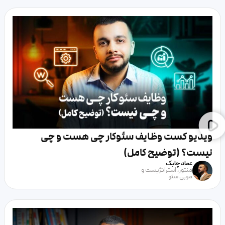
ویدیو کست وظایف سئوکار چی هست و چی
نیست؟ (توضیح کامل)
عماد چابک
منتور، استراتژیست و
مربی سئو