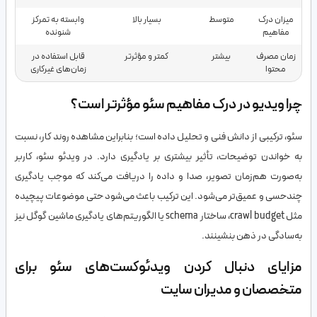
میزان درک
متوسط
بسیار بالا
وابسته به تمرکز
مفاهیم
شنونده
زمان مصرف
بیشتر
کمتر و مؤثرتر
قابل استفاده در
محتوا
زمان‌های غیرکاری
چرا ویدیو در درک مفاهیم سئو مؤثرتر است؟
سئو، ترکیبی از دانش فنی و تحلیل داده است؛ بنابراین مشاهده روند کار، نسبت
به خواندن توضیحات، تأثیر بیشتری بر یادگیری دارد. در ویدئو سئو، کاربر
به‌صورت هم‌زمان تصویر، صدا و داده را دریافت می‌کند که موجب یادگیری
چندحسی و عمیق‌تر می‌شود. این ترکیب باعث می‌شود حتی موضوعات پیچیده
مثل crawl budget، ساختار schema یا الگوریتم‌های یادگیری ماشین گوگل نیز
به‌سادگی در ذهن بنشینند.
مزایای دنبال کردن ویدئوکست‌های سئو برای
متخصصان و مدیران سایت