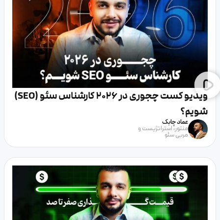
ویدیو کست چجوری در 2026 کارشناس سئو (SEO)
شویم؟
عماد چابک
منتور، استراتژیست و
مربی سئو