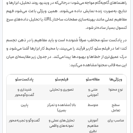
راهنماهای گام‌به‌گام مواجه می‌شود؛ درحالی‌که در ویدیو، روند تحلیل، ابزارها و
نتایج، به‌صورت زنده نمایش داده می‌شوند. همین ویژگی باعث می‌شود فهم
مفاهیم عملی مانند بهینه‌سازی صفحات، ساختار URL، یا تحلیل داده‌های سرچ
کنسول بسیار ساده‌تر شود.
در پادکست سئو، مخاطب صرفاً شنونده است و باید مفاهیم را در ذهن تجسم
کند؛ اما در فیلم سئو، کاربر فرآیند را می‌بیند، با محیط کار ابزارها آشنا می‌شود و
درک عمیق‌تری از خطاها و بهبودها پیدا می‌کند. در جدول زیر مقایسه‌ای میان
این سه قالب محتوا مشاهده می‌کنید:
ویژگی‌ها
مقاله سئو
فیلم سئو
پادکست سئو
نوع محتوا
متنی و
تصویری و تحلیلی
شنیداری و
آموزشی
گفت‌وگومحور
سطح
متوسط
بالا (مشاهده و تمرکز
پایین
تعامل
بصری)
مناسب برای
آموزش
تحلیل‌های عملی و
گفت‌وگو و تجربه‌محور
مفاهیم
نمونه‌های واقعی
نظری