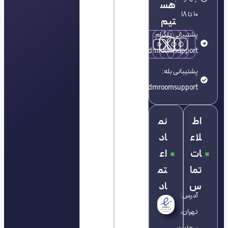
هس
10 تا 18
تیم
پشتیبانی تلگرام:
dmroomsupport@
پشتیبانی بله:
dmroomsupport@
اط
نم
لاع
اد
ات
اع
تما
تم
س
اد
آدرس:
تهران،