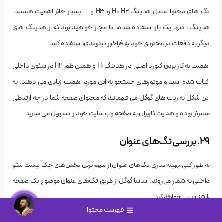
تگ های محتوا شامل هدینگ H1، H2 و H3 و … بسیار حائز اهمیت هستند.
هدینگ 1 تنها یک بار استفاده شده، اما مجاز خواهید بود که از هدینگ های
دیگر به دفعات در محتوای خود به فراخور تیتربندی، استفاده کنید.
اهمیت به کار بردن کیورد اصلی در هدینگ H1 و همین طور H2 در سئوی داخلی
اثبات شده است و موتورهای جستجو به این مورد اهمیت زیادی می دهند. به
این شکل به ربات های گوگل می فهمانید که محتوای صفحه شما در چه ارتباطی
متمرکز بوده و هدایت کاربران به صفحه وب سایت خود را تسهیل می سازید.
29. بررسی تگ‌های عنوان
به طور کلی بهینه سازی تگ‌های عنوان از مهم‌ترین بخش‌های چک لیست سئو
داخلی به شمار می‌روند. اساسا گوگل از طریق تگ‌های عنوان موضوع یک صفحه
را شناسایی خواهد کرد.
فهرست محتوا
به همین سبب تگ‌‌های عنوان تکراری و طولانی که بیش از 60 کاراکتر دارند از