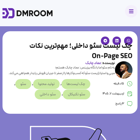
چک لیست سئو داخلی؛ مهم‌ترین نکات
On‑Page SEO
نویسنده:
عماد چابک
به نام سئو اما با نگاه بیزینس: عماد چابک هستم؛
مربی و استراتژیست سئو که کسب‌وکارها را از صفر تا جریان فروش پایدار همراهی می‌کند.
,
,
,
15
دقیقه
چک لیست‌ها
تولید محتوا
سئو
,
اردیبهشت 7, 1405
سئو تکنیکال
سئو داخلی
12 پاسخ