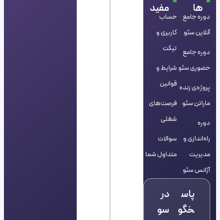
ها
مفید
دوره جامع
حساب
آنلاین سئو
کاربری و
تیکت
دوره جامع
حضوری سئو
شرایط و
قوانین
پروژه‌ی زنده
ماراتن سئو
فرصت‌های
شغلی
دوره
راه‌اندازی و
سوالات
مدیریت
متداول شما
آژانس سئو
پاس
در
خگو
سو