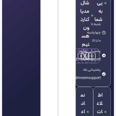
یی
شال
به
مدیا
شما
کنارت
شنبه تا
ون
چهارشنبه
هس
10 تا 18
تیم
پشتیبانی تلگرام:
dmroomsupport@
پشتیبانی بله:
dmroomsupport@
اط
نم
لاع
اد
ات
اع