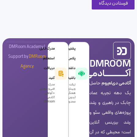
DMRoom Academy |
پشتیبانی
مدرک قابل
Support by
DMRoom
پلاس
استعلام
DMROOM
Agency
داشته
دریافت
آکـــــــــــادمی
باشید!
کنید
آکادمی دی‌ام‌روم
حاصل
تیکت +
مدرک
وبینارهای
فنی‌و‌حرفه‌ای
یک دهه تجربه عماد
هفتگی
+ گواهی
(بدون
آکادمی
چابک در راهبری و رشد
محدودیت)
DMroom
پروژه‌های واقعی سئو و
رشد بیزینس آنلاین
است؛ محیطی که در آن